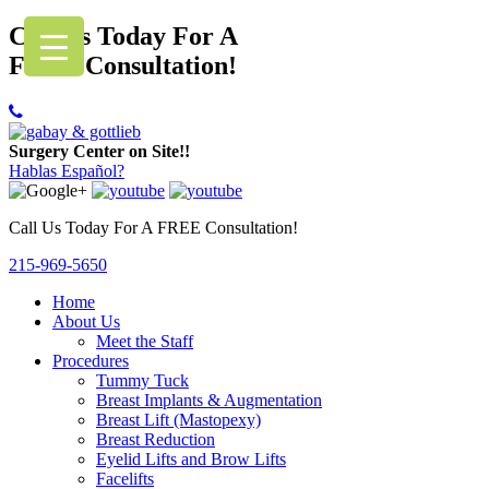
Call Us Today For A
FREE Consultation!
Surgery Center on Site!!
Hablas Español?
Call Us Today For A FREE Consultation!
215-969-5650
Home
About Us
Meet the Staff
Procedures
Tummy Tuck
Breast Implants & Augmentation
Breast Lift (Mastopexy)
Breast Reduction
Eyelid Lifts and Brow Lifts
Facelifts