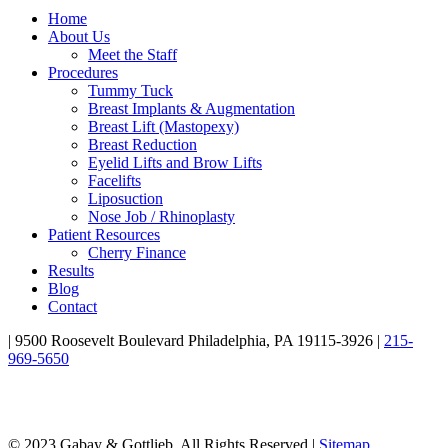
Home
About Us
Meet the Staff
Procedures
Tummy Tuck
Breast Implants & Augmentation
Breast Lift (Mastopexy)
Breast Reduction
Eyelid Lifts and Brow Lifts
Facelifts
Liposuction
Nose Job / Rhinoplasty
Patient Resources
Cherry Finance
Results
Blog
Contact
| 9500 Roosevelt Boulevard Philadelphia, PA 19115-3926 |
215-
969-5650
© 2023 Gabay & Gottlieb, All Rights Reserved |
Sitemap